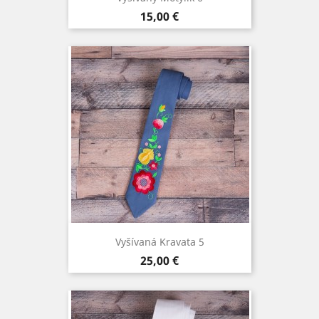
Cena
15,00 €
Vyšívaná Kravata 5
Cena
25,00 €