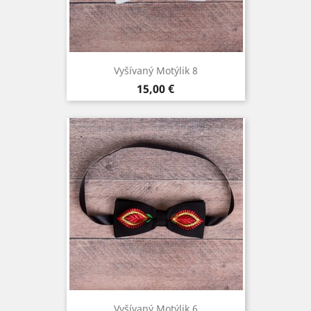
Vyšívaný Motýlik 8
Cena
15,00 €
Vyšívaný Motýlik 6