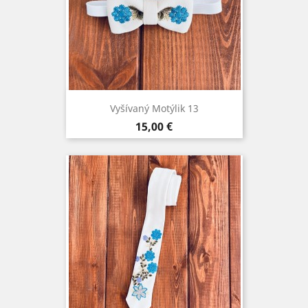
Vyšívaný Motýlik 13
Cena
15,00 €