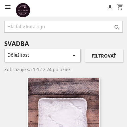
shopping_cart



SVADBA
Dôležitosť

FILTROVAŤ
Zobrazuje sa 1-12 z 24 položiek