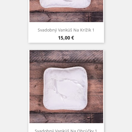
Svadobný Vankúš Na Krížik 1
Cena
15,00 €
Svadobný Vankúš Na Obrúčky 1