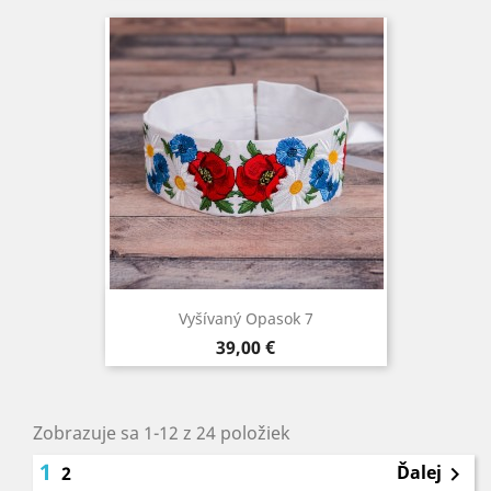
Vyšívaný Opasok 7
Cena
39,00 €
Zobrazuje sa 1-12 z 24 položiek
1
Ďalej
2
