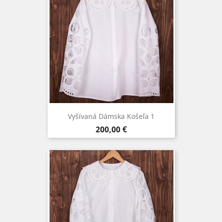
Vyšívaná Dámska Košeľa 1
Cena
200,00 €