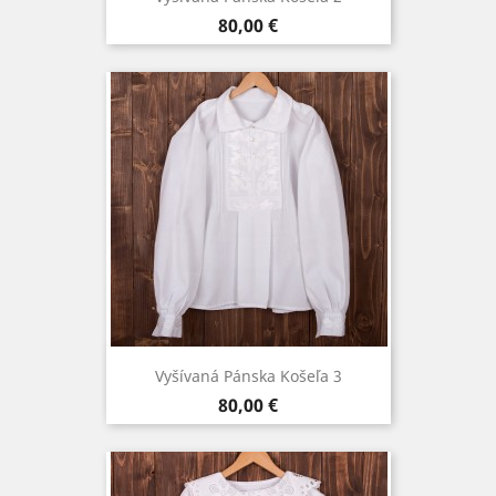
Cena
80,00 €
Vyšívaná Pánska Košeľa 3
Cena
80,00 €