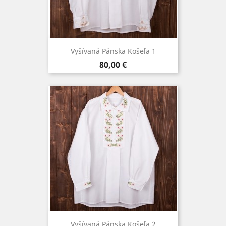
Vyšívaná Pánska Košeľa 1
Cena
80,00 €
Vyšívaná Pánska Košeľa 2