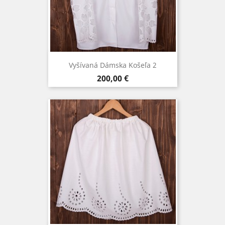
Vyšívaná Dámska Košeľa 2
Cena
200,00 €