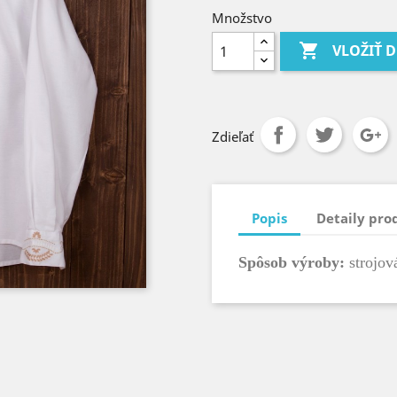
Množstvo

VLOŽIŤ 
Zdieľať
Popis
Detaily pro
Spôsob výroby:
strojová