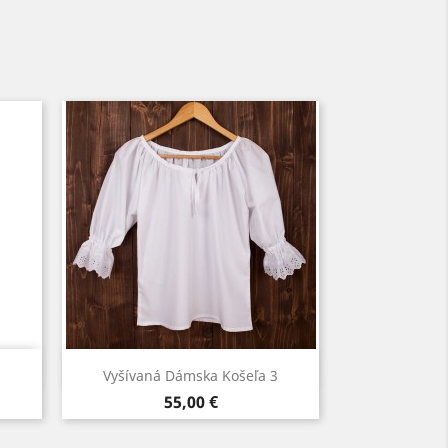
Rýchly náhľad

Vyšívaná Dámska Košeľa 3
Cena
55,00 €