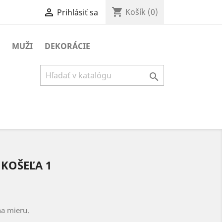
shopping_cart

Košík
(0)
Prihlásiť sa
MUŽI
DEKORÁCIE

KOŠEĽA 1
na mieru.