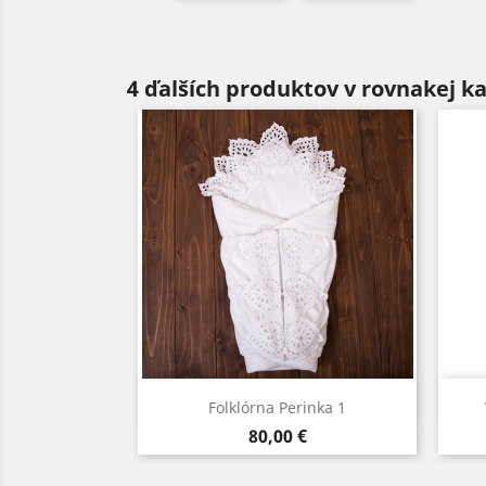
4 ďalších produktov v rovnakej ka
Rýchly náhľad

Folklórna Perinka 1
Cena
80,00 €