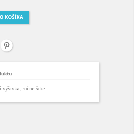
DO KOŠÍKA
duktu
 výšivka, ručne šitie