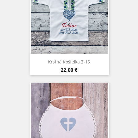
Krstná Košieľka 3-16
Cena
22,00 €