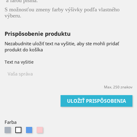
a farbu písma.
S možnosťou zmeny farby výšivky podľa vlastného
výberu.
Prispôsobenie produktu
Nezabudnite uložiť text na vyšitie, aby ste mohli pridať
produkt do košíka
Text na vyšitie
Max. 250 znakov
ULOŽIŤ PRISPÔSOBENIA
Farba
Sivá
Modrá
Ružová
Biela