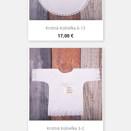
Krstná Košieľka 6-13
Cena
17,00 €
Krstná Košieľka 3-2