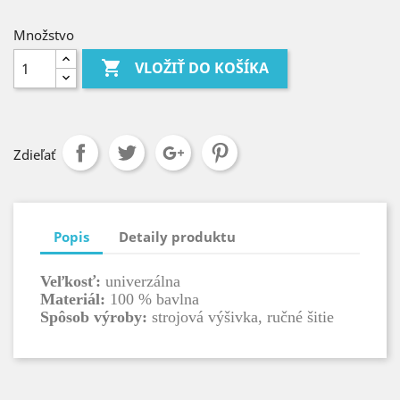
Množstvo

VLOŽIŤ DO KOŠÍKA
Zdieľať
Popis
Detaily produktu
Veľkosť:
univerzálna
Materiál:
100 % bavlna
Spôsob výroby:
strojová výšivka, ručné šitie