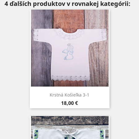
4 ďalších produktov v rovnakej kategórii:
Krstná Košieľka 3-1
Cena
18,00 €