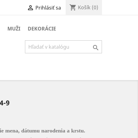
shopping_cart

Košík
(0)
Prihlásiť sa
MUŽI
DEKORÁCIE

4-9
nie mena, dátumu narodenia a krstu.