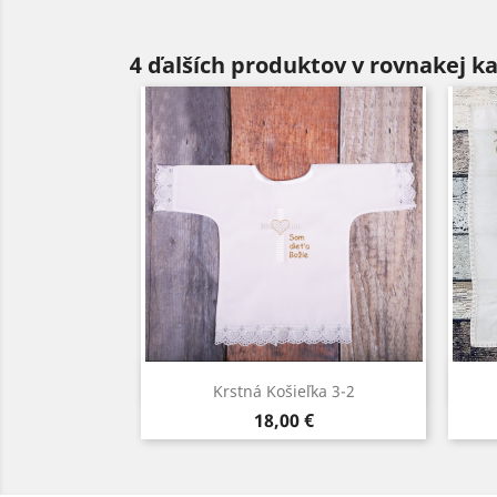
4 ďalších produktov v rovnakej ka
Rýchly náhľad

Krstná Košieľka 3-2
Sivá
Biela
Modrá
Ružová
Cena
18,00 €