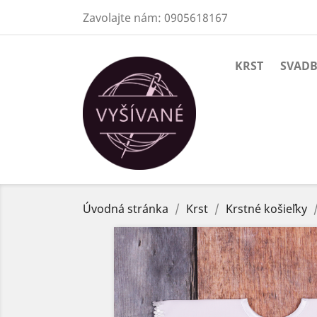
Zavolajte nám:
0905618167
KRST
SVAD
Úvodná stránka
Krst
Krstné košieľky