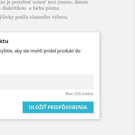
ktu je potrebné uviesť text (meno, dátum
s diakritikou a farbu písma.
šivky podľa vlastného výberu.
ktu
vyšitie, aby ste mohli pridať produkt do
Max. 250 znakov
ULOŽIŤ PRISPÔSOBENIA