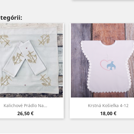
tegórii:
Rýchly náhľad
Rýchly náhľad


Kalichové Prádlo Na...
Krstná Košieľka 4-12
Cena
Cena
26,50 €
18,00 €