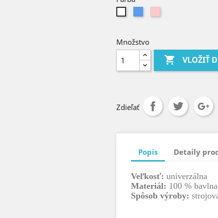
Modrá
Ružová
Biela
Množstvo

VLOŽIŤ 
Zdieľať
Popis
Detaily pro
Veľkosť:
univerzálna
Materiál:
100 % bavlna
Spôsob výroby:
strojová