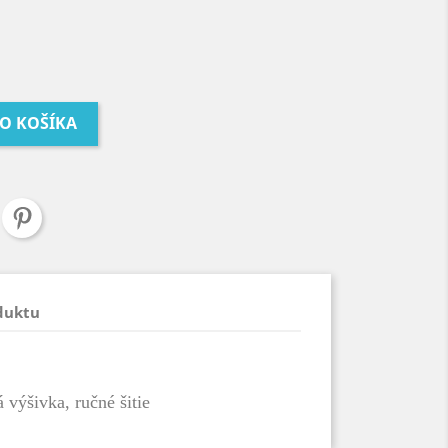
DO KOŠÍKA
duktu
 výšivka, ručné šitie