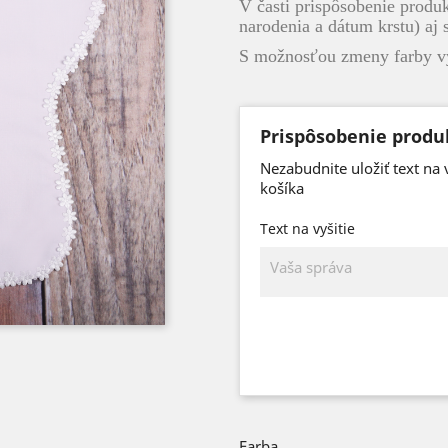
V časti prispôsobenie produ
narodenia a dátum krstu) aj 
S možnosťou zmeny farby vý
Prispôsobenie produ
Nezabudnite uložiť text na 
košíka
Text na vyšitie
Farba