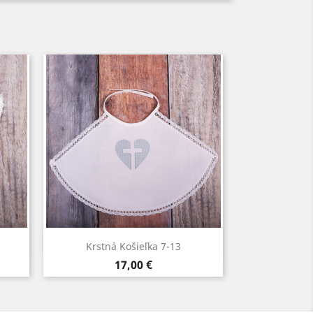
Rýchly náhľad

Krstná Košieľka 7-13
Biela
Modrá
Ružová
Cena
17,00 €