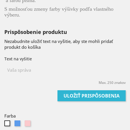
a farbu písma.
S možnosťou zmeny farby výšivky podľa vlastného
výberu.
Prispôsobenie produktu
Nezabudnite uložiť text na vyšitie, aby ste mohli pridať
produkt do košíka
Text na vyšitie
Max. 250 znakov
ULOŽIŤ PRISPÔSOBENIA
Farba
Modrá
Ružová
Biela