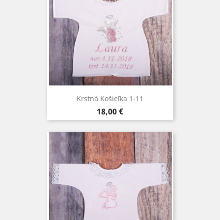
Krstná Košieľka 1-11
Cena
18,00 €