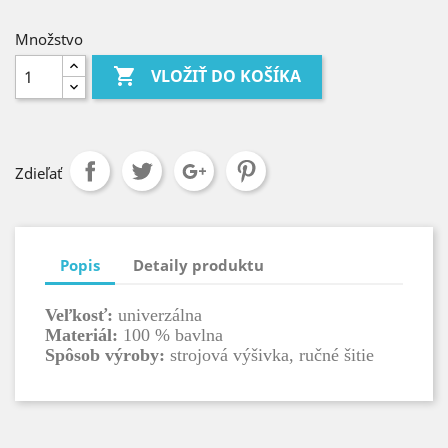
Množstvo

VLOŽIŤ DO KOŠÍKA
Zdieľať
Popis
Detaily produktu
Veľkosť:
univerzálna
Materiál:
100 % bavlna
Spôsob výroby:
strojová výšivka, ručné šitie