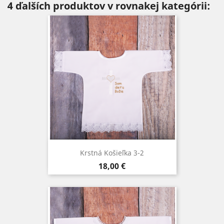
4 ďalších produktov v rovnakej kategórii:
Krstná Košieľka 3-2
Cena
18,00 €