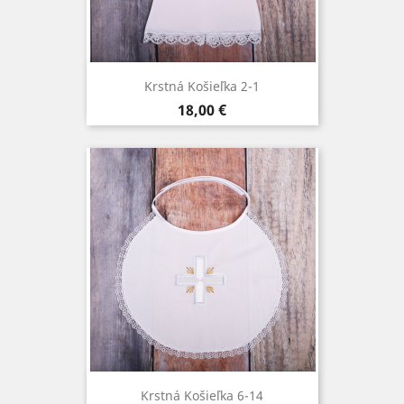
Krstná Košieľka 2-1
Cena
18,00 €
Krstná Košieľka 6-14