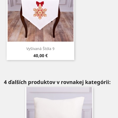
Vyšívaná Štóla 9
Cena
40,00 €
4 ďalších produktov v rovnakej kategórii: