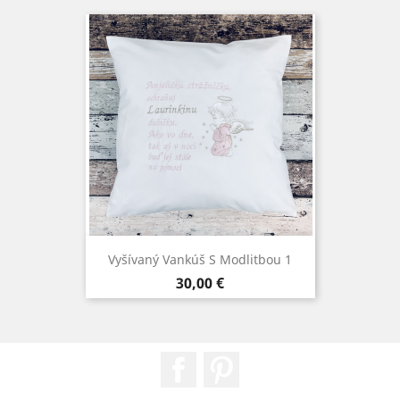
Vyšívaný Vankúš S Modlitbou 1
Cena
30,00 €
Facebook
Pinterest