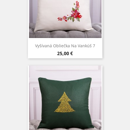
Vyšívaná Obliečka Na Vankúš 7
Cena
25,00 €