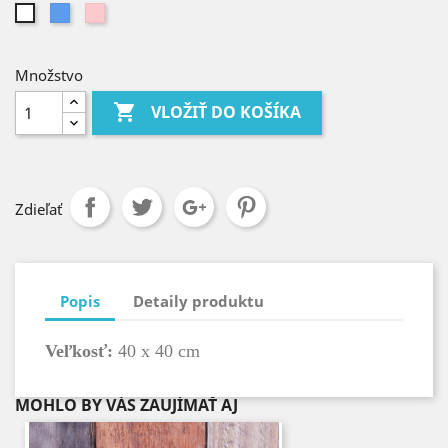
Modrá
Ružová
Biela
Množstvo

VLOŽIŤ DO KOŠÍKA
Zdieľať
Popis
Detaily produktu
Veľkosť:
40 x 40 cm
MOHLO BY VÁS ZAUJÍMAŤ AJ