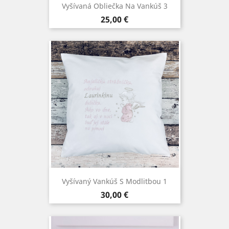
Vyšívaná Obliečka Na Vankúš 3
Cena
25,00 €
Vyšívaný Vankúš S Modlitbou 1
Cena
30,00 €