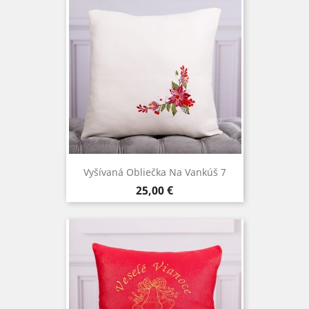
Vyšívaná Obliečka Na Vankúš 7
Cena
25,00 €