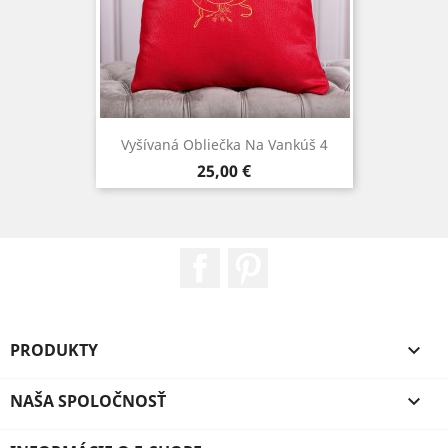
Vyšívaná Obliečka Na Vankúš 4
Cena
25,00 €
Facebook
Pinterest
PRODUKTY

NAŠA SPOLOČNOSŤ
