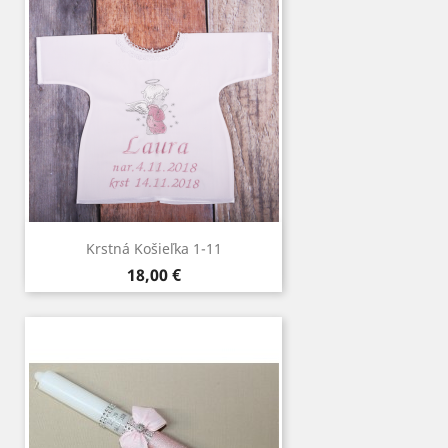
Krstná Košieľka 1-11
Cena
18,00 €