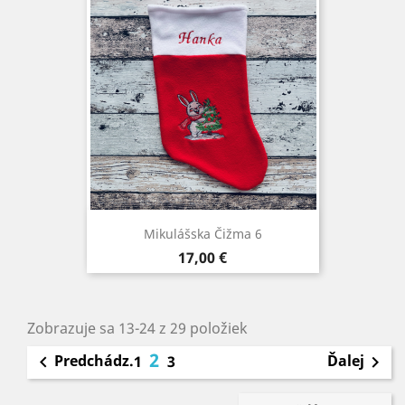
Mikulášska Čižma 6
Cena
17,00 €
Zobrazuje sa 13-24 z 29 položiek
2
Predchádz.
Ďalej

1
3
