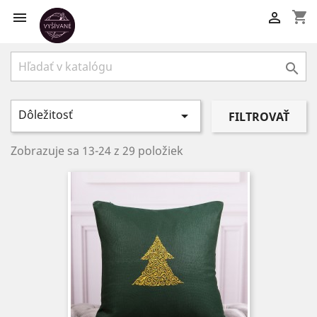
shopping_cart



Dôležitosť

FILTROVAŤ
Zobrazuje sa 13-24 z 29 položiek