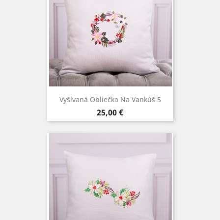
Vyšívaná Obliečka Na Vankúš 5
Cena
25,00 €