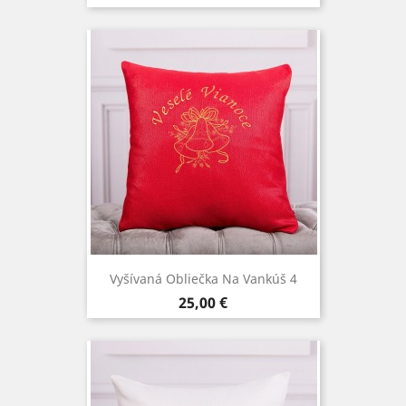
Vyšívaná Obliečka Na Vankúš 4
Cena
25,00 €