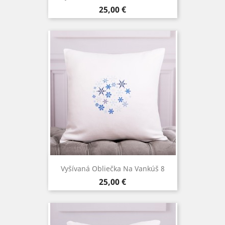
Cena
25,00 €
Vyšívaná Obliečka Na Vankúš 8
Cena
25,00 €